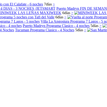
 con El Calafate - 6 noches
7
días
>
Puerto Madryn FIN DE SEMA
INIWEEK LAS LEÑAS MAXIWEEK
6
días
>
ograma 5 noches con Tafi del Valle
6
días
>
Villa La Angostura Programa 7 Lagos - 5 n
Puerto Madryn Programa Clasico - 4 noches
5
días
>
Tucuman Programa Clasico - 4 Noches
5
días
>