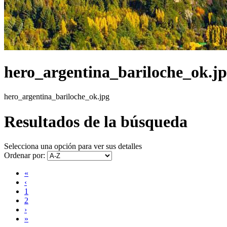
hero_argentina_bariloche_ok.j
hero_argentina_bariloche_ok.jpg
Resultados de la búsqueda
Selecciona una opción para ver sus detalles
Ordenar por:
«
‹
1
2
›
»