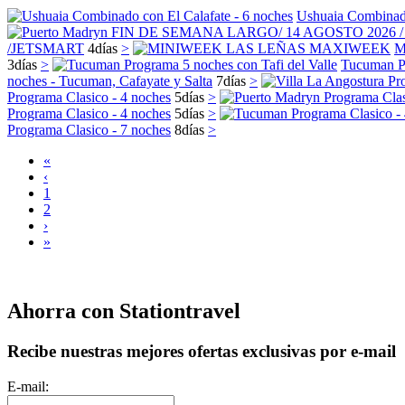
Ushuaia Combinado
/JETSMART
4
días
>
M
3
días
>
Tucuman Pr
noches - Tucuman, Cafayate y Salta
7
días
>
Programa Clasico - 4 noches
5
días
>
Programa Clasico - 4 noches
5
días
>
Programa Clasico - 7 noches
8
días
>
«
‹
1
2
›
»
Ahorra con Stationtravel
Recibe nuestras mejores ofertas exclusivas por e-mail
E-mail: