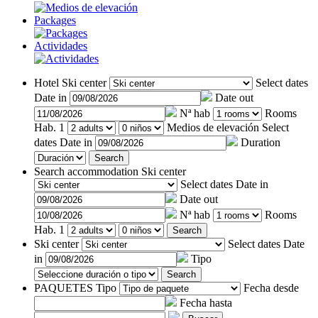
Packages
Actividades
Hotel
Ski center
Select dates
Date in
Date out
Nª hab
Rooms
Hab. 1
Medios de elevación
Select
dates
Date in
Duration
Search
Search accommodation
Ski center
Select dates
Date in
Date out
Nª hab
Rooms
Hab. 1
Search
Ski center
Select dates
Date
in
Tipo
Search
PAQUETES
Tipo
Fecha desde
Fecha hasta