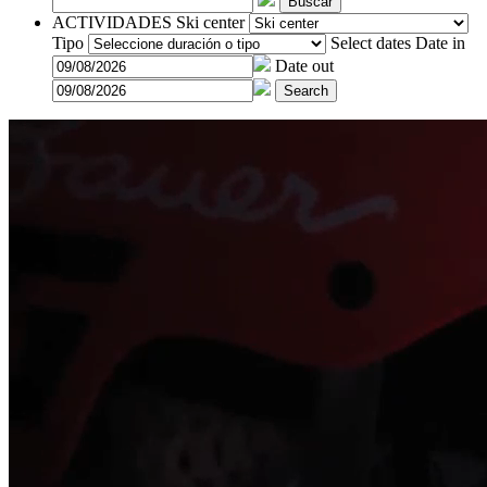
Buscar
ACTIVIDADES
Ski center
Tipo
Select dates
Date in
Date out
Search