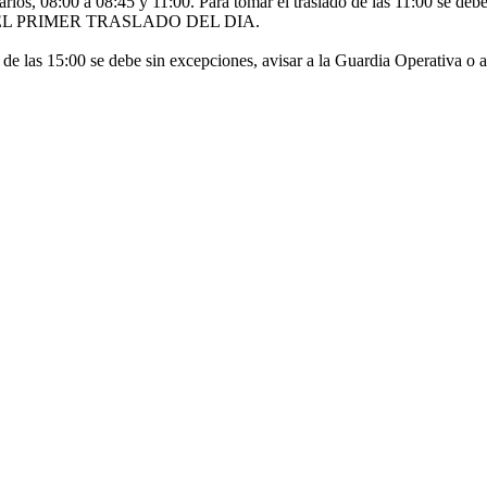
ios, 08:00 a 08:45 y 11:00. Para tomar el traslado de las 11:00 se debe 
ARÁ EL PRIMER TRASLADO DEL DIA.
 de las 15:00 se debe sin excepciones, avisar a la Guardia Operativ