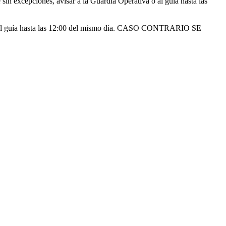
sin excepciones, avisar a la Guardia Operativa o al guía hasta las
a o al guía hasta las 12:00 del mismo día. CASO CONTRARIO SE