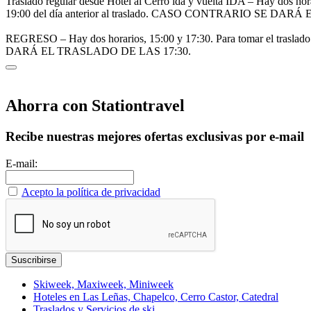
Traslado regular desde Hotel al Cerro ida y vuelta
IDA – Hay dos horar
19:00 del día anterior al traslado. CASO CONTRARIO SE D
REGRESO – Hay dos horarios, 15:00 y 17:30. Para tomar el traslado
DARÁ EL TRASLADO DE LAS 17:30.
Ahorra con Stationtravel
Recibe nuestras mejores ofertas exclusivas por e-mail
E-mail:
Acepto la política de privacidad
Skiweek, Maxiweek, Miniweek
Hoteles en Las Leñas, Chapelco, Cerro Castor, Catedral
Traslados y Servicios de ski