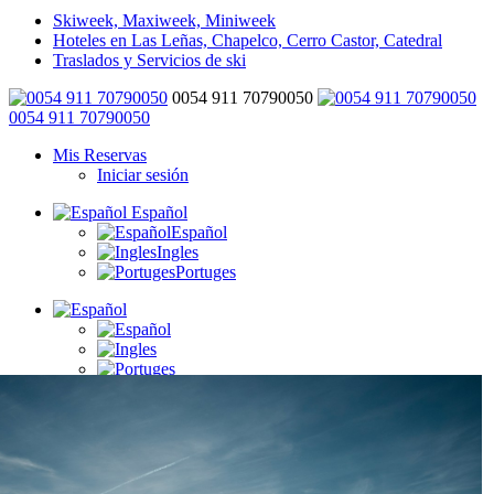
Skiweek, Maxiweek, Miniweek
Hoteles en Las Leñas, Chapelco, Cerro Castor, Catedral
Traslados y Servicios de ski
0054 911 70790050
0054 911 70790050
Mis Reservas
Iniciar sesión
Español
Español
Ingles
Portuges